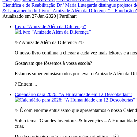
Científica e de Reabilitação Dr.ª Maria Lutegarda distingue projetos d
& Lançamento do Livro “Amizade Além da Diferença” – Fundação 
Atualizado em 27-Jan-2020 | Partilhar:
Livro “Amizade Além da Diferença”
✨? Amizade Além da Diferença ?✨
O nosso livro continua a chegar a cada vez mais leitores e a no
Gostavam que fôssemos à vossa escola?
Estamos super entusiasmados por levar o Amizade Além da Difer
? Entrem ...
Calendário para 2026: “A Humanidade em 12 Descobertas”!
✨ É com enorme entusiasmo que apresentamos o nosso Calend
Sob o tema “Grandes Inventores & Invenções – A Humanidade em
criar.
Desde o primeiro fogo aceso por mãos primitivas até à ...