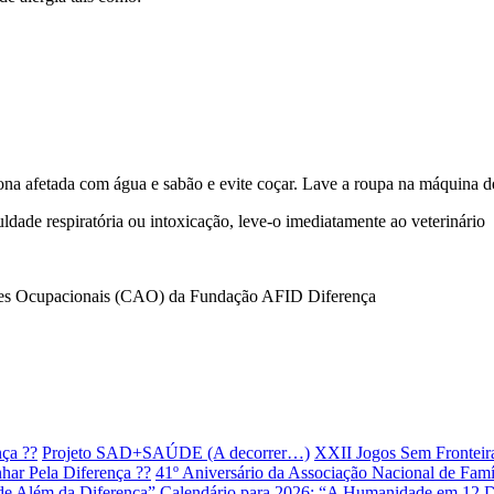
a afetada com água e sabão e evite coçar. Lave a roupa na máquina de 
ldade respiratória ou intoxicação, leve-o imediatamente ao veterinário
idades Ocupacionais (CAO) da Fundação AFID Diferença
ça ??
Projeto SAD+SAÚDE (A decorrer…)
XXII Jogos Sem Fronteir
ar Pela Diferença ??
41º Aniversário da Associação Nacional de Famíl
e Além da Diferença”
Calendário para 2026: “A Humanidade em 12 D