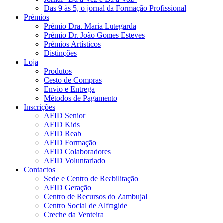
Das 9 às 5, o jornal da Formação Profissional
Prémios
Prémio Dra. Maria Lutegarda
Prémio Dr. João Gomes Esteves
Prémios Artísticos
Distinções
Loja
Produtos
Cesto de Compras
Envio e Entrega
Métodos de Pagamento
Inscrições
AFID Senior
AFID Kids
AFID Reab
AFID Formação
AFID Colaboradores
AFID Voluntariado
Contactos
Sede e Centro de Reabilitação
AFID Geração
Centro de Recursos do Zambujal
Centro Social de Alfragide
Creche da Venteira