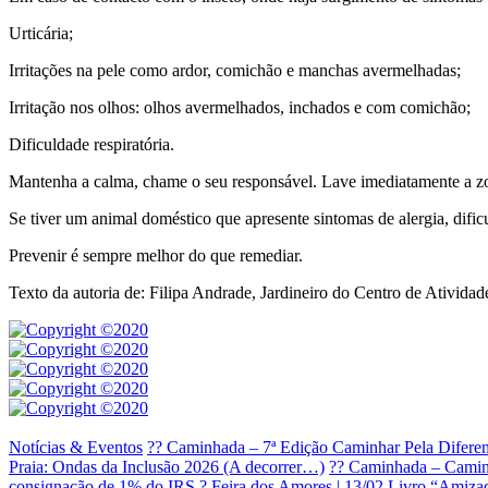
Urticária;
Irritações na pele como ardor, comichão e manchas avermelhadas;
Irritação nos olhos: olhos avermelhados, inchados e com comichão;
Dificuldade respiratória.
Mantenha a calma, chame o seu responsável. Lave imediatamente a zon
Se tiver um animal doméstico que apresente sintomas de alergia, dificu
Prevenir é sempre melhor do que remediar.
Texto da autoria de: Filipa Andrade, Jardineiro do Centro de Ativ
Notícias & Eventos
?? Caminhada – 7ª Edição Caminhar Pela Diferen
Praia: Ondas da Inclusão 2026 (A decorrer…)
?? Caminhada – Caminh
consignação de 1% do IRS
? Feira dos Amores | 13/02
Livro “Amizad