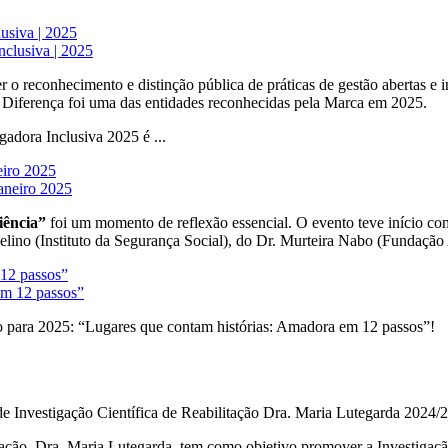
siva | 2025
o reconhecimento e distinção pública de práticas de gestão abertas e i
 Diferença foi uma das entidades reconhecidas pela Marca em 2025.
dora Inclusiva 2025 é ...
eiro 2025
iência”
foi um momento de reflexão essencial. O evento teve início co
elino (Instituto da Segurança Social), do Dr. Murteira Nabo (Fundação
 12 passos”
 para 2025: “Lugares que contam histórias: Amadora em 12 passos”!
 Investigação Científica de Reabilitação Dra. Maria Lutegarda 2024/2
ção, Dra. Maria Lutegarda, tem como objetivo promover a Investigação 