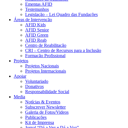
Ementas AFID
Testemunhos
Legislação – Lei Quadro das Fundações
Áreas de Intervenção
AFID Kids
AFID Senior
AFID Green
AFID Reab
Centro de Reabilitação
CRI – Centro de Recursos para a Inclusão
Formação Profissional
Projetos
Projetos Nacionais
Projetos Internacionais
Apoiar
Voluntariado
Donativos
Responsabilidade Social
Media
Notícias & Eventos
Subscrever Newsletter
Galeria de Fotos/Videos
Publicações
Kit de Imprensa
Jornal “Dá a Vez e Dá a Voz”