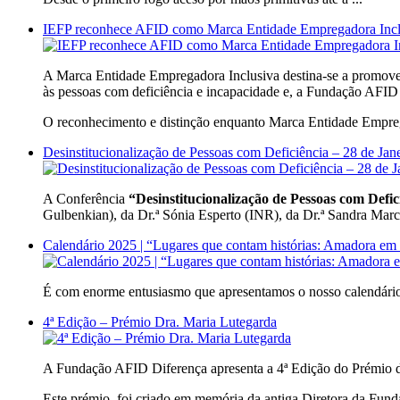
IEFP reconhece AFID como Marca Entidade Empregadora Inclu
A Marca Entidade Empregadora Inclusiva destina-se a promover 
às pessoas com deficiência e incapacidade e, a Fundação AFID
O reconhecimento e distinção enquanto Marca Entidade Emprega
Desinstitucionalização de Pessoas com Deficiência – 28 de Jan
A Conferência
“Desinstitucionalização de Pessoas com Defic
Gulbenkian), da Dr.ª Sónia Esperto (INR), da Dr.ª Sandra Marc
Calendário 2025 | “Lugares que contam histórias: Amadora em
É com enorme entusiasmo que apresentamos o nosso calendário
4ª Edição – Prémio Dra. Maria Lutegarda
A Fundação AFID Diferença apresenta a 4ª Edição do Prémio de
Este prémio, foi criado em memória da antiga Diretora da Funda