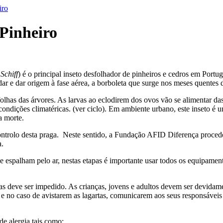
iro
 Pinheiro
Schiff
) é o principal inseto desfolhador de pinheiros e cedros em Portug
idar e dar origem à fase aérea, a borboleta que surge nos meses quentes 
lhas das árvores. As larvas ao eclodirem dos ovos vão se alimentar das
condições climatéricas. (ver ciclo). Em ambiente urbano, este inseto é
a morte.
controlo desta praga. Neste sentido, a Fundação AFID Diferença proced
a.
se espalham pelo ar, nestas etapas é importante usar todos os equipame
cadas deve ser impedido. As crianças, jovens e adultos devem ser devi
s e no caso de avistarem as lagartas, comunicarem aos seus responsávei
e alergia tais como: