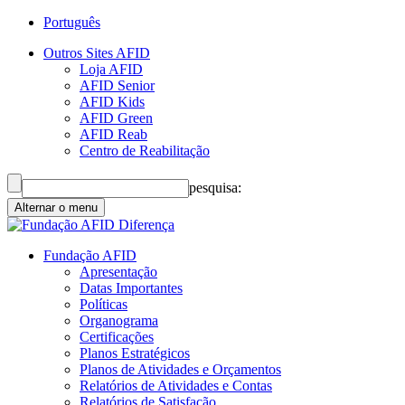
Português
Outros Sites AFID
Loja AFID
AFID Senior
AFID Kids
AFID Green
AFID Reab
Centro de Reabilitação
pesquisa:
Alternar o menu
Fundação AFID
Apresentação
Datas Importantes
Políticas
Organograma
Certificações
Planos Estratégicos
Planos de Atividades e Orçamentos
Relatórios de Atividades e Contas
Relatórios de Satisfação