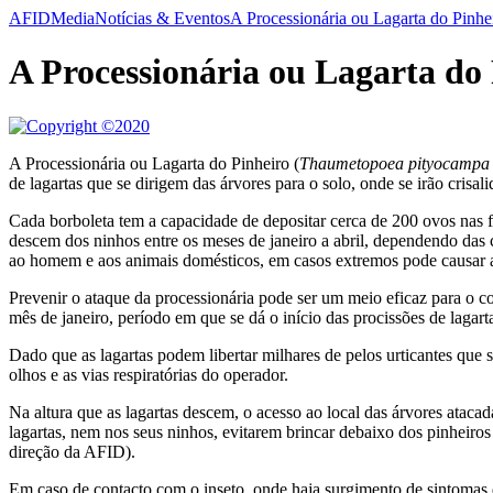
AFID
Media
Notícias & Eventos
A Processionária ou Lagarta do Pinhe
A Processionária ou Lagarta do
A Processionária ou Lagarta do Pinheiro (
Thaumetopoea pityocampa 
de lagartas que se dirigem das árvores para o solo, onde se irão crisal
Cada borboleta tem a capacidade de depositar cerca de 200 ovos nas fo
descem dos ninhos entre os meses de janeiro a abril, dependendo das 
ao homem e aos animais domésticos, em casos extremos pode causar 
Prevenir o ataque da processionária pode ser um meio eficaz para o 
mês de janeiro, período em que se dá o início das procissões de lagart
Dado que as lagartas podem libertar milhares de pelos urticantes que 
olhos e as vias respiratórias do operador.
Na altura que as lagartas descem, o acesso ao local das árvores ata
lagartas, nem nos seus ninhos, evitarem brincar debaixo dos pinheiro
direção da AFID).
Em caso de contacto com o inseto, onde haja surgimento de sintomas d