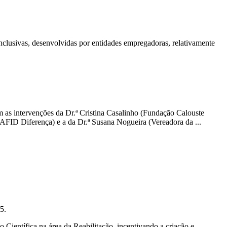
nclusivas, desenvolvidas por entidades empregadoras, relativamente
m as intervenções da Dr.ª Cristina Casalinho (Fundação Calouste
 AFID Diferença) e a da Dr.ª Susana Nogueira (Vereadora da ...
5.
Científica na área da Reabilitação, incentivando a criação e