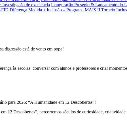
e Investigação de excelência
Inauguração Presépio & Lançamento do L
AFID Diferença
Medida + Inclusão – Programa MAIS
II Torneio Inclu
ssa digressão está de vento em popa!
ença às escolas, conversar com alunos e professores e criar momentos
ário para 2026: “A Humanidade em 12 Descobertas”!
 12 Descobertas”, percorremos séculos de curiosidade, criatividade 