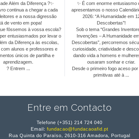
de Além da Diferença ?✨
✨ É com enorme entusiasmo 
vro continua a chegar a cada
apresentamos o nosso Calendário
eitores e a nossa digressão
2026: “A Humanidade em 12
á de vento em popa!
Descobertas”!
e fôssemos à vossa escola?
Sob o tema “Grandes Inventore
er entusiasmados por levar o
Invenções – A Humanidade em
ém da Diferença às escolas,
Descobertas”, percorremos sécul
com alunos e professores e
curiosidade, criatividade e descob
entos únicos de partilha e
dando vida a homens e mulhere
aprendizagem.
ousaram sonhar e criar.
? Entrem ...
Desde o primeiro fogo aceso por
primitivas até à ...
Entre em Contacto
Telefone (+351) 214 724 040
Email:
fundacao@fundacaoafid.pt
Rua Quinta do Paraíso, 2610-316 Amadora, Portugal