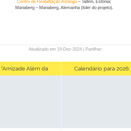
Centro de Reabilitação Astangu
– Tallinn, Estónia;
Mariaberg – Mariaberg, Alemanha (líder do projeto).
Atualizado em 19-Dez-2024 | Partilhar:
 “Amizade Além da
Calendário para 2026: 
Diferença”
Humanidade em 12 Descobe