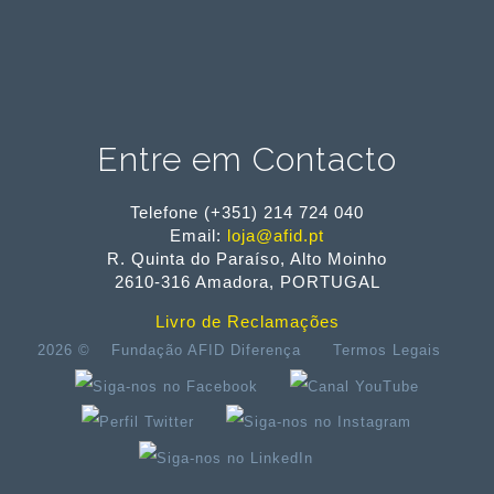
Na Loja AFID pode pagar a sua encomenda de forma segura
com cartão de crédito, multibanco, Paypal ou transferência
bancária.
Entre em Contacto
Telefone (+351) 214 724 040
Email:
loja@afid.pt
R. Quinta do Paraíso, Alto Moinho
2610-316 Amadora, PORTUGAL
Livro de Reclamações
2026 ©
Fundação AFID Diferença
Termos Legais