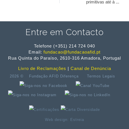
primitivas até à ...
Entre em Contacto
Telefone (+351) 214 724 040
Email:
fundacao@fundacaoafid.pt
Rua Quinta do Paraíso, 2610-316 Amadora, Portugal
Livro de Reclamações
|
Canal de Denúncia
2026 ©
Fundação AFID Diferença
Termos Legais
Web design: Estreia
Creches Amadora
,
Prendas para o dia dos namorados
,
Lares de idosos