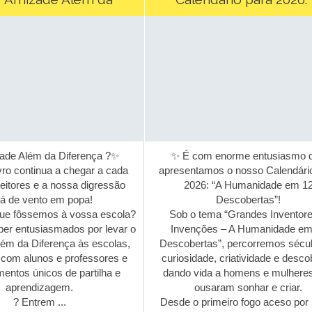
Diferença”
Humanidade em 12 Descobe
de Além da Diferença ?✨
✨ É com enorme entusiasmo 
ro continua a chegar a cada
apresentamos o nosso Calendário
eitores e a nossa digressão
2026: “A Humanidade em 12
á de vento em popa!
Descobertas”!
e fôssemos à vossa escola?
Sob o tema “Grandes Inventore
er entusiasmados por levar o
Invenções – A Humanidade em
ém da Diferença às escolas,
Descobertas”, percorremos sécul
com alunos e professores e
curiosidade, criatividade e descob
entos únicos de partilha e
dando vida a homens e mulheres
aprendizagem.
ousaram sonhar e criar.
? Entrem ...
Desde o primeiro fogo aceso por