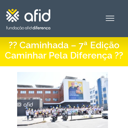
Alternar
o
menu
?? Caminhada – 7ª Edição
Caminhar Pela Diferença ??