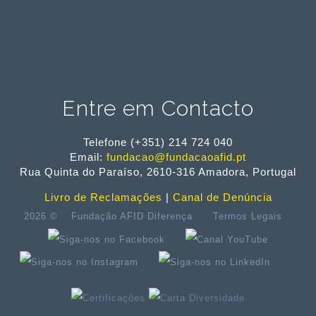
Se estás interessado ou conheces alguém
que possa estar interessado, ajuda-nos a
divulgar!
As pré-inscrições já estão abertas no
nosso site e são limitadas, por isso não ...
Entre em Contacto
Telefone (+351) 214 724 040
Email:
fundacao@fundacaoafid.pt
Rua Quinta do Paraíso, 2610-316 Amadora, Portugal
Livro de Reclamações
|
Canal de Denúncia
2026 ©
Fundação AFID Diferença
Termos Legais