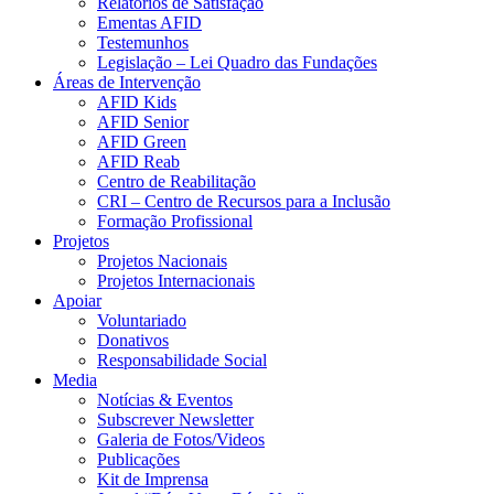
Relatórios de Satisfação
Ementas AFID
Testemunhos
Legislação – Lei Quadro das Fundações
Áreas de Intervenção
AFID Kids
AFID Senior
AFID Green
AFID Reab
Centro de Reabilitação
CRI – Centro de Recursos para a Inclusão
Formação Profissional
Projetos
Projetos Nacionais
Projetos Internacionais
Apoiar
Voluntariado
Donativos
Responsabilidade Social
Media
Notícias & Eventos
Subscrever Newsletter
Galeria de Fotos/Videos
Publicações
Kit de Imprensa