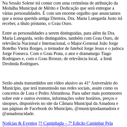
Na Sessão Solene irá contar com uma cerimónia de atribuição da
Medalha Municipal de Mérito e Dedicação que será entregue a
várias personalidades. É com um enorme orgulho que anunciamos
que a nossa querida antiga Diretora, Dra. Maria Lutegarda Justo irá
receber, a título póstumo, o Grau Ouro.
Entre as personalidades a serem distinguidas, para além da Dra.
Maria Lutegarda, serão distinguidos, também com Grau Ouro, de
relevância Nacional e Internacional, o Major-Genenal João Jorge
Botelho Vieira Borges, o treinador de futebol Jorge Jesus e o judoca
Jorge Fonseca. Com o Grau Prata, o ator e dramaturgo Tiago
Rodrigues e, com o Grau Bronze, de relevância local, a Irmã
Deolinda Rodrigues.
Serão ainda transmitidos um vídeo alusivo ao 41º Aniversário do
Município, que terá transmissão nas redes sociais, assim como os
concertos de Lura e Pedro Abrunhosa.
Para saber mais pormenores
sobre este e outros eventos,
informações sobre horários, preços e
sinopses, disponíveis no site da Câmara Municipal da Amadora e
nas páginas de Facebook do Município, @municipiodaamadora e
@amadoracidade.
Notícias & Eventos
?? Caminhada – 7ª Edição Caminhar Pela