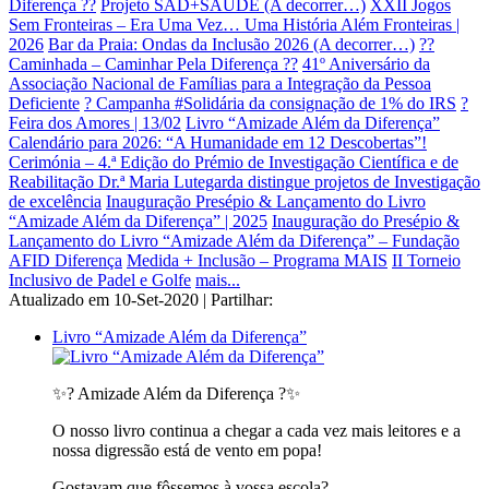
Diferença ??
Projeto SAD+SAÚDE (A decorrer…)
XXII Jogos
Sem Fronteiras – Era Uma Vez… Uma História Além Fronteiras |
2026
Bar da Praia: Ondas da Inclusão 2026 (A decorrer…)
??
Caminhada – Caminhar Pela Diferença ??
41º Aniversário da
Associação Nacional de Famílias para a Integração da Pessoa
Deficiente
? Campanha #Solidária da consignação de 1% do IRS
?
Feira dos Amores | 13/02
Livro “Amizade Além da Diferença”
Calendário para 2026: “A Humanidade em 12 Descobertas”!
Cerimónia – 4.ª Edição do Prémio de Investigação Científica e de
Reabilitação Dr.ª Maria Lutegarda distingue projetos de Investigação
de excelência
Inauguração Presépio & Lançamento do Livro
“Amizade Além da Diferença” | 2025
Inauguração do Presépio &
Lançamento do Livro “Amizade Além da Diferença” – Fundação
AFID Diferença
Medida + Inclusão – Programa MAIS
II Torneio
Inclusivo de Padel e Golfe
mais...
Atualizado em 10-Set-2020 | Partilhar:
Livro “Amizade Além da Diferença”
✨? Amizade Além da Diferença ?✨
O nosso livro continua a chegar a cada vez mais leitores e a
nossa digressão está de vento em popa!
Gostavam que fôssemos à vossa escola?