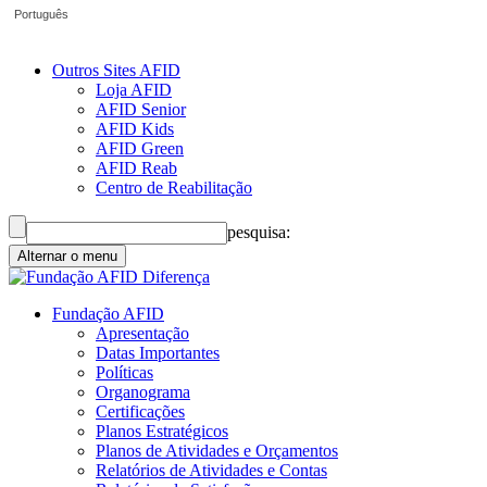
Português
Outros Sites AFID
Loja AFID
AFID Senior
AFID Kids
AFID Green
AFID Reab
Centro de Reabilitação
pesquisa:
Alternar o menu
Fundação AFID
Apresentação
Datas Importantes
Políticas
Organograma
Certificações
Planos Estratégicos
Planos de Atividades e Orçamentos
Relatórios de Atividades e Contas