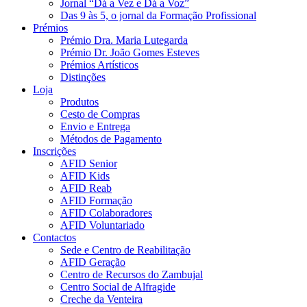
Jornal “Dá a Vez e Dá a Voz”
Das 9 às 5, o jornal da Formação Profissional
Prémios
Prémio Dra. Maria Lutegarda
Prémio Dr. João Gomes Esteves
Prémios Artísticos
Distinções
Loja
Produtos
Cesto de Compras
Envio e Entrega
Métodos de Pagamento
Inscrições
AFID Senior
AFID Kids
AFID Reab
AFID Formação
AFID Colaboradores
AFID Voluntariado
Contactos
Sede e Centro de Reabilitação
AFID Geração
Centro de Recursos do Zambujal
Centro Social de Alfragide
Creche da Venteira