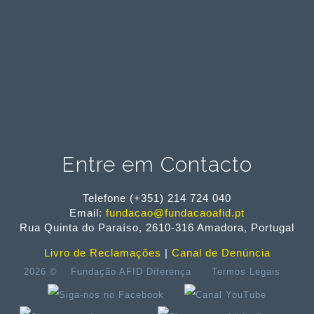
Verdes;
– Auxiliar de Cozinha;
– Auxiliar de Pastelaria;
– Empregado de Andares.
Se estás interessado ou conheces alguém
que possa estar interessado, ajuda-nos a
divulgar!
As pré-inscrições já estão abertas no
nosso site e são limitadas, por isso não ...
Entre em Contacto
Telefone (+351) 214 724 040
Email:
fundacao@fundacaoafid.pt
Rua Quinta do Paraíso, 2610-316 Amadora, Portugal
Livro de Reclamações
|
Canal de Denúncia
2026 ©
Fundação AFID Diferença
Termos Legais