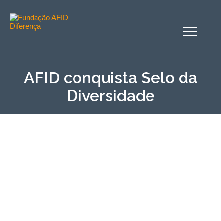
Alternar
o
menu
AFID conquista Selo da
Diversidade
A Fundação AFID Diferença conquistou o Selo da
Diversidade na categoria Recrutamento, Seleção e Práticas
de Gestão de Pessoas, com o projeto “Treino de
Competências”. A cerimónia decorreu no último dia 28 de
outubro, no Museu de Eletricidade, em Lisboa. Quem
recebeu o prémio foi o Presidente do Conselho Executivo da
nossa Instituição, Dr. Domingos Rosa. Na terceira categoria,
foram ainda distinguidas as seguintes organizações: