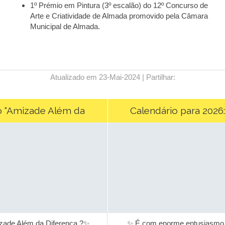
1º Prémio em Pintura (3º escalão) do 12º Concurso de
Arte e Criatividade de Almada promovido pela Câmara
Municipal de Almada.
Atualizado em 23-Mai-2024 | Partilhar:
o “Amizade Além da
Calendário para 2026:
Diferença”
Humanidade em 12 Descob
ade Além da Diferença ?✨
✨ É com enorme entusiasmo