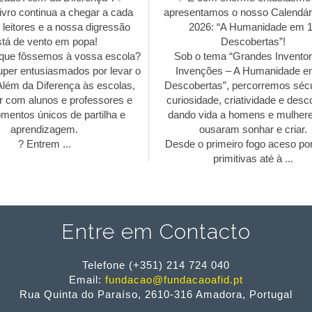
ivro continua a chegar a cada
apresentamos o nosso Calendári
leitores e a nossa digressão
2026: “A Humanidade em 1
tá de vento em popa!
Descobertas”!
ue fôssemos à vossa escola?
Sob o tema “Grandes Inventor
per entusiasmados por levar o
Invenções – A Humanidade e
lém da Diferença às escolas,
Descobertas”, percorremos sécu
 com alunos e professores e
curiosidade, criatividade e desco
mentos únicos de partilha e
dando vida a homens e mulhere
aprendizagem.
ousaram sonhar e criar.
? Entrem ...
Desde o primeiro fogo aceso po
primitivas até à ...
Entre em Contacto
Telefone (+351) 214 724 040
Email:
fundacao@fundacaoafid.pt
Rua Quinta do Paraíso, 2610-316 Amadora, Portugal