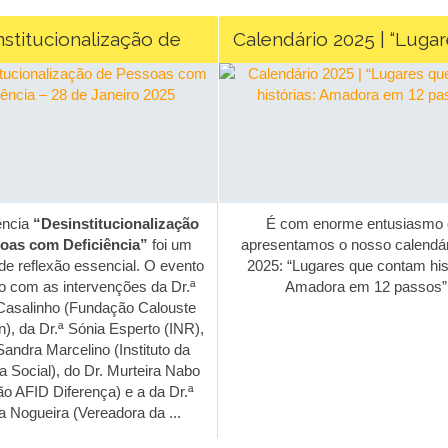
stitucionalização de
Calendário 2025 | “Lugar
com Deficiência – 28 de
contam histórias: Amador
Janeiro 2025
passos”
ncia
“Desinstitucionalização
É com enorme entusiasmo 
as com Deficiência”
foi um
apresentamos o nosso calendári
 reflexão essencial. O evento
2025: “Lugares que contam hist
o com as intervenções da Dr.ª
Amadora em 12 passos”!
Casalinho (Fundação Calouste
, da Dr.ª Sónia Esperto (INR),
andra Marcelino (Instituto da
Social), do Dr. Murteira Nabo
 AFID Diferença) e a da Dr.ª
Nogueira (Vereadora da ...