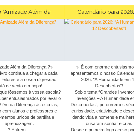
o “Amizade Além da
Calendário para 2026: 
Diferença”
Humanidade em 12 Descobe
ade Além da Diferença ?✨
✨ É com enorme entusiasmo 
vro continua a chegar a cada
apresentamos o nosso Calendári
leitores e a nossa digressão
2026: “A Humanidade em 1
tá de vento em popa!
Descobertas”!
ue fôssemos à vossa escola?
Sob o tema “Grandes Inventor
er entusiasmados por levar o
Invenções – A Humanidade em
ém da Diferença às escolas,
Descobertas”, percorremos sécu
 com alunos e professores e
curiosidade, criatividade e desco
mentos únicos de partilha e
dando vida a homens e mulhere
aprendizagem.
ousaram sonhar e criar.
? Entrem ...
Desde o primeiro fogo aceso po