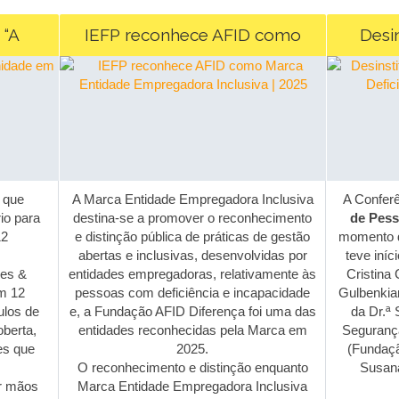
“A
IEFP reconhece AFID como
Desin
rtas”!
Marca Entidade Empregadora
Pessoas 
Inclusiva | 2025
que
A Marca Entidade Empregadora Inclusiva
A Conferê
o para
destina-se a promover o reconhecimento
de Pesso
2
e distinção pública de práticas de gestão
momento de
abertas e inclusivas, desenvolvidas por
teve iníci
es &
entidades empregadoras, relativamente às
Cristina 
 12
pessoas com deficiência e incapacidade
Gulbenkian)
los de
e, a Fundação AFID Diferença foi uma das
da Dr.ª S
berta,
entidades reconhecidas pela Marca em
Segurança 
s que
2025.
(Fundação
O reconhecimento e distinção enquanto
Susana 
r mãos
Marca Entidade Empregadora Inclusiva