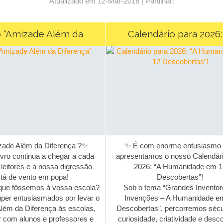
Atualizado em 12-Mar-2018 | Partilhar:
o “Amizade Além da
Calendário para 2026: 
Diferença”
Humanidade em 12 Descob
ade Além da Diferença ?✨
✨ É com enorme entusiasmo 
vro continua a chegar a cada
apresentamos o nosso Calendári
leitores e a nossa digressão
2026: “A Humanidade em 1
tá de vento em popa!
Descobertas”!
ue fôssemos à vossa escola?
Sob o tema “Grandes Inventor
er entusiasmados por levar o
Invenções – A Humanidade e
ém da Diferença às escolas,
Descobertas”, percorremos sécu
 com alunos e professores e
curiosidade, criatividade e desco