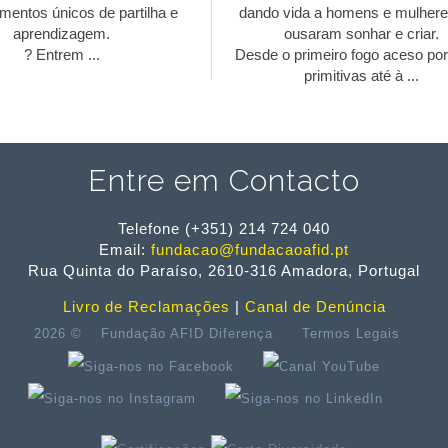
mentos únicos de partilha e
dando vida a homens e mulhere
aprendizagem.
ousaram sonhar e criar.
? Entrem ...
Desde o primeiro fogo aceso po
primitivas até à ...
Entre em Contacto
Telefone (+351) 214 724 040
Email:
fundacao@fundacaoafid.pt
Rua Quinta do Paraíso, 2610-316 Amadora, Portugal
Livro de Reclamações
|
Canal de Denúncia
2026 ©
Fundação AFID Diferença
Termos Legais