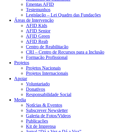
Ementas AFID
Testemunhos
Legislação – Lei Quadro das Fundações
Áreas de Intervenção
AFID Kids
AFID Senior
AFID Green
AFID Reab
Centro de Reabilitação
CRI – Centro de Recursos para a Inclusão
Formação Profissional
Projetos
Projetos Nacionais
Projetos Internacionais
Apoiar
Voluntariado
Donativos
Responsabilidade Social
Media
Notícias & Eventos
Subscrever Newsletter
Galeria de Fotos/Videos
Publicações
Kit de Imprensa
Jornal “Dá a Vez e Dá a Voz”