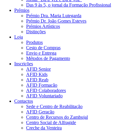
Das 9 às 5, o jornal da Formação Profissional
Prémios
Prémio Dra. Maria Lutegarda
Prémio Dr. João Gomes Esteves
Prémios Artísticos
Distinções
Loja
Produtos
Cesto de Compras
Envio e Entrega
Métodos de Pagamento
Inscrições
AFID Senior
AFID Kids
AFID Reab
AFID Formação
AFID Colaboradores
AFID Voluntariado
Contactos
Sede e Centro de Reabilitação
AFID Geração
Centro de Recursos do Zambujal
Centro Social de Alfragide
Creche da Venteira