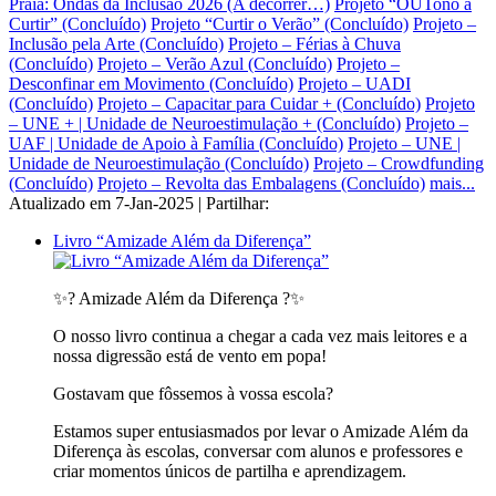
Praia: Ondas da Inclusão 2026 (A decorrer…)
Projeto “OUTono a
Curtir” (Concluído)
Projeto “Curtir o Verão” (Concluído)
Projeto –
Inclusão pela Arte (Concluído)
Projeto – Férias à Chuva
(Concluído)
Projeto – Verão Azul (Concluído)
Projeto –
Desconfinar em Movimento (Concluído)
Projeto – UADI
(Concluído)
Projeto – Capacitar para Cuidar + (Concluído)
Projeto
– UNE + | Unidade de Neuroestimulação + (Concluído)
Projeto –
UAF | Unidade de Apoio à Família (Concluído)
Projeto – UNE |
Unidade de Neuroestimulação (Concluído)
Projeto – Crowdfunding
(Concluído)
Projeto – Revolta das Embalagens (Concluído)
mais...
Atualizado em 7-Jan-2025 | Partilhar:
Livro “Amizade Além da Diferença”
✨? Amizade Além da Diferença ?✨
O nosso livro continua a chegar a cada vez mais leitores e a
nossa digressão está de vento em popa!
Gostavam que fôssemos à vossa escola?
Estamos super entusiasmados por levar o Amizade Além da
Diferença às escolas, conversar com alunos e professores e
criar momentos únicos de partilha e aprendizagem.