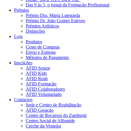
Das 9 às 5, o jornal da Formação Profissional
Prémios
Prémio Dra. Maria Lutegarda
Prémio Dr. João Gomes Esteves
Prémios Artísticos
Distinções
Loja
Produtos
Cesto de Compras
Envio e Entrega
Métodos de Pagamento
Inscrições
AFID Senior
AFID Kids
AFID Reab
AFID Formação
AFID Colaboradores
AFID Voluntariado
Contactos
Sede e Centro de Reabilitação
AFID Geração
Centro de Recursos do Zambujal
Centro Social de Alfragide
Creche da Venteira