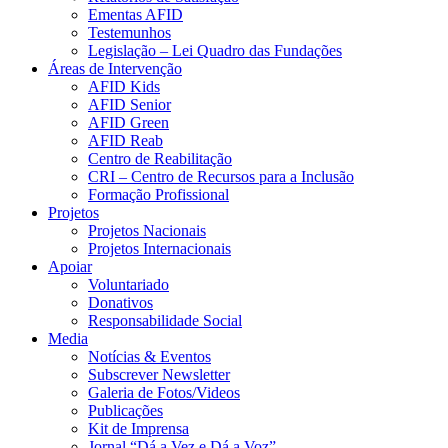
Ementas AFID
Testemunhos
Legislação – Lei Quadro das Fundações
Áreas de Intervenção
AFID Kids
AFID Senior
AFID Green
AFID Reab
Centro de Reabilitação
CRI – Centro de Recursos para a Inclusão
Formação Profissional
Projetos
Projetos Nacionais
Projetos Internacionais
Apoiar
Voluntariado
Donativos
Responsabilidade Social
Media
Notícias & Eventos
Subscrever Newsletter
Galeria de Fotos/Videos
Publicações
Kit de Imprensa
Jornal “Dá a Vez e Dá a Voz”