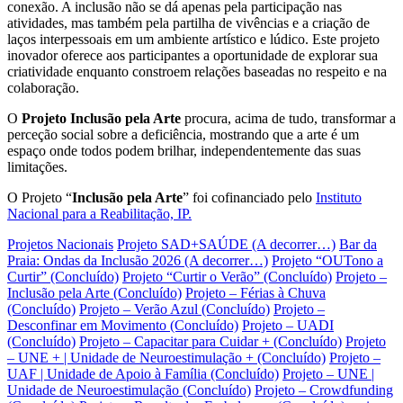
conexão. A inclusão não se dá apenas pela participação nas
atividades, mas também pela partilha de vivências e a criação de
laços interpessoais em um ambiente artístico e lúdico. Este projeto
inovador oferece aos participantes a oportunidade de explorar sua
criatividade enquanto constroem relações baseadas no respeito e na
colaboração.
O
Projeto Inclusão pela Arte
procura, acima de tudo, transformar a
perceção social sobre a deficiência, mostrando que a arte é um
espaço onde todos podem brilhar, independentemente das suas
limitações.
O Projeto “
Inclusão pela Arte
” foi cofinanciado pelo
Instituto
Nacional para a Reabilitação, IP.
Projetos Nacionais
Projeto SAD+SAÚDE (A decorrer…)
Bar da
Praia: Ondas da Inclusão 2026 (A decorrer…)
Projeto “OUTono a
Curtir” (Concluído)
Projeto “Curtir o Verão” (Concluído)
Projeto –
Inclusão pela Arte (Concluído)
Projeto – Férias à Chuva
(Concluído)
Projeto – Verão Azul (Concluído)
Projeto –
Desconfinar em Movimento (Concluído)
Projeto – UADI
(Concluído)
Projeto – Capacitar para Cuidar + (Concluído)
Projeto
– UNE + | Unidade de Neuroestimulação + (Concluído)
Projeto –
UAF | Unidade de Apoio à Família (Concluído)
Projeto – UNE |
Unidade de Neuroestimulação (Concluído)
Projeto – Crowdfunding